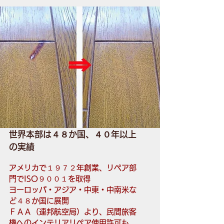
世界本部は４８か国、４０年以上
の実績
アメリカで１９７２年創業、リペア部
門でISO９００１を取得
ヨーロッパ・アジア・中東・中南米な
ど４８か国に展開
ＦＡＡ（連邦航空局）より、民間旅客
機へのインテリアリペア使用許可も