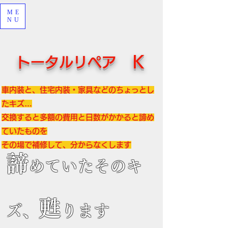
ME
NU
Ｋ
トータルリペア
車内装と、住宅内装・家具などのちょっとし
たキズ…
交換すると多額の費用と日数がかかると諦め
ていたものを
その場で補修して、分からなくします
諦
めていたそのキ
甦
ズ、
ります