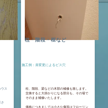
柱・階段・框など
​施工例：扉変更によるビス穴
ハウス
柱、階段、梁などの木部の補修も致します。
交換すると大掛かりになる部分も、その場で
そのまま補修いたします。
客さ
​価格につきましては小さな傷等はフローリン