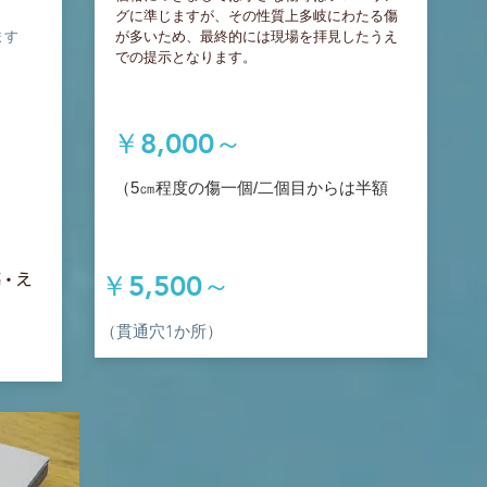
グに準じますが、その性質上多岐にわたる傷
ます
が多いため、最終的には現場を拝見したうえ
での提示となります。
￥8,000～
​（5㎝程度の傷一個/二個目からは半額
￥5,500～
傷・え
）
（貫通穴1か所）