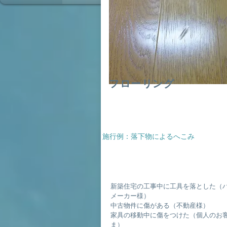
フローリング
施行例：落下物によるへこみ
新築住宅の工事中に工具を落とした（
メーカー様）
中古物件に傷がある（不動産様）
家具の移動中に傷をつけた（個人のお
ま）