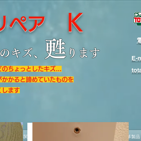
Ｋ
ルリペア
​
甦
のキズ、
ります
E-m
どのちょっとしたキズ…
tot
がかかると諦めていたものを
くします
自動車関連
住宅関連業務
革靴・その他革製品