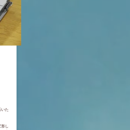
。
応いた
変形し