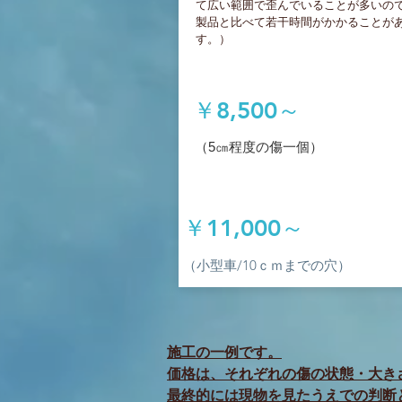
て広い範囲で歪んでいることが多いの
製品と比べて若干時間がかかることが
す。）
￥8,500～
​（5㎝程度の傷一個）
￥11,000～
​（小型車/10ｃｍまでの穴）
施工の一例です。
価格は、それぞれの傷の状態・大き
最終的には現物を見たうえでの判断と