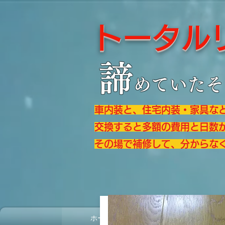
トータ
諦
めていたそ
車内装と、住宅内装・家具な
交換すると多額の費用と日数
その場で補修して、分からな
ホーム
トータルリペアとは