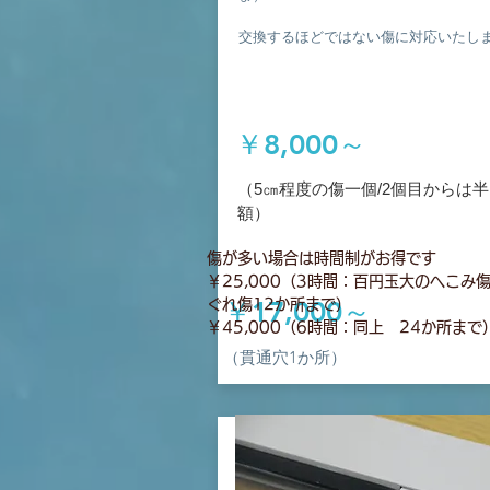
交換するほどではない傷に対応いたし
￥8,000～
​（5㎝程度の傷一個/2個目からは半
額）
傷が多い場合は時間制がお得です
￥25,000（3時間：百円玉大のへこみ
￥17,000～
ぐれ傷12か所まで）
￥45,000（6時間：同上 24か所まで
（貫通穴1か所）