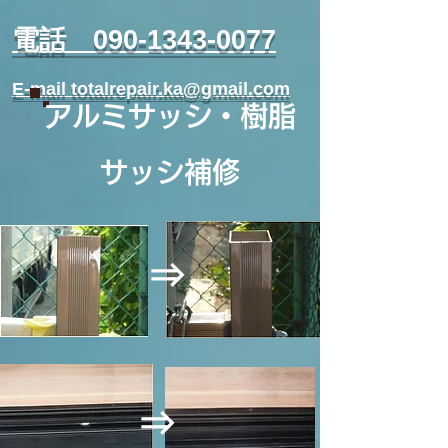
​電話 090-1343-0077
E-mail totalrepair.ka@gmail.com
アルミサッシ・樹脂
サッシ補修
⇒
⇒