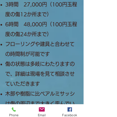
3時間 27,000円（100円玉程
度の傷12か所まで）
6時間 48,000円（100円玉程
度の傷24か所まで）
フローリングや建具と合わせて
の時間制が可能です
傷の状態は多岐にわたりますの
で、詳細は現場を見て相談させ
ていただきます
木部や樹脂に比べアルミサッシ
は傷の周辺まで大きく歪んでい
ることが多いため、同じくらい
Phone
Email
Facebook