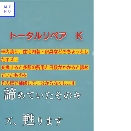
ME
NU
Ｋ
トータルリペア
車内装と、住宅内装・家具などのちょっとし
たキズ…
交換すると多額の費用と日数がかかると諦め
ていたものを
その場で補修して、分からなくします
諦
めていたそのキ
甦
ズ、
ります