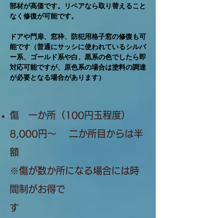
部材が高価です。リペアなら取り替えること
なく修復が可能です。
ドアや門扉、窓枠、防犯用格子窓の修復も可
能です（普通にサッシに使われているシルバ
ー系、ゴールド系や白、黒系の色でしたら即
対応可能ですが、原色系の場合は塗料の調達
が必要となる場合があります）
傷 一か所（100円玉程度）
8,000円～ 二か所目からは半
額
※傷が数か所になる場合には時
間制がお得で
す