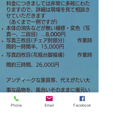
料金につきましては非常に多岐にわた
りますので、詳細は現場を見て相談さ
せていただきます
（あくまで一例ですが）
本体の消失などが無い補修・変色（写
真一、二段目）…
8,000
円
写真三枚目(チェア肘部分） 作業時
間約一時間半、15,000円
写真四枚目(花瓶台脚損壊） 作業時
間約三時間、26,000円
​アンティークな家具等、代えがたい大
事な品物を、風合いそのままに復元い
たします
Phone
Email
Facebook