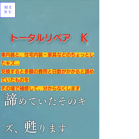
ME
NU
Ｋ
トータルリペア
車内装と、住宅内装・家具などのちょっとし
たキズ…
交換すると多額の費用と日数がかかると諦め
ていたものを
その場で補修して、分からなくします
諦
めていたそのキ
甦
ズ、
ります